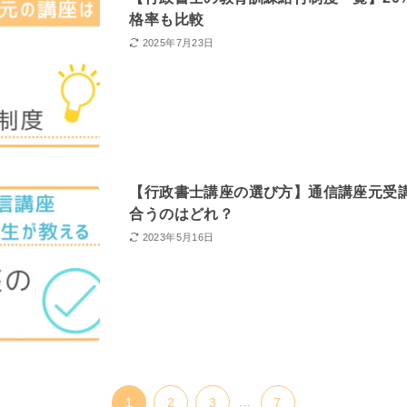
格率も比較
2025年7月23日
【行政書士講座の選び方】通信講座元受
合うのはどれ？
2023年5月16日
1
2
3
...
7