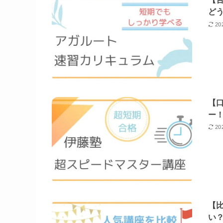
ど
20
【
ー
20
【
い