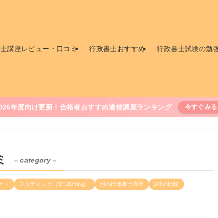
書士講座レビュー・口コミ
行政書士おすすめ
行政書士試験の勉
2026年度向け更新！合格者おすすめ通信講座ランキング
今すぐみる
ミ
– category –
ート
スタディング（STUDYing）
他の行政書士講座
2社の比較