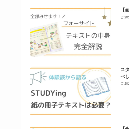
【
20
ス
べ
20
【