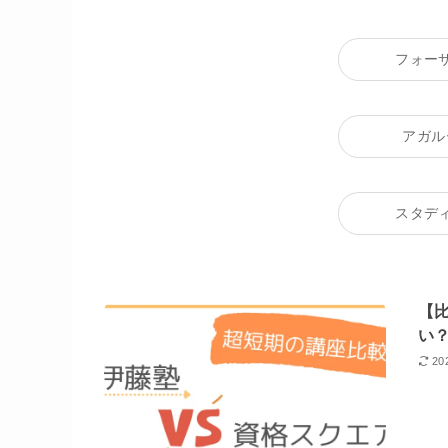
フォー
アガル
スタデ
【
い
20