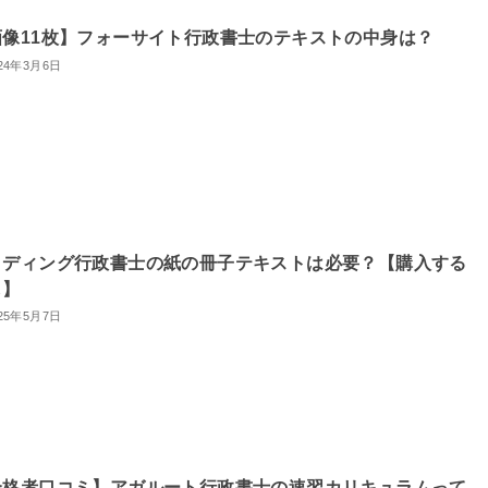
画像11枚】フォーサイト行政書士のテキストの中身は？
24年3月6日
タディング行政書士の紙の冊子テキストは必要？【購入する
し】
25年5月7日
合格者口コミ】アガルート行政書士の速習カリキュラムって