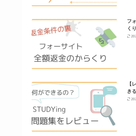
フ
く
20
【
き
20